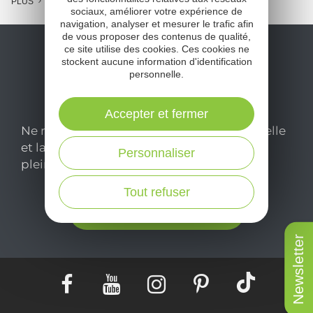
PLUS
sociaux, améliorer votre expérience de
navigation, analyser et mesurer le trafic afin
de vous proposer des contenus de qualité,
ce site utilise des cookies. Ces cookies ne
stockent aucune information d'identification
personnelle.
Accepter et fermer
Ne manquez pas notre newsletter mensuelle
et laissez-vous inspirer pour profiter
Personnaliser
pleinement de votre séjour en Aveyron.
Tout refuser
Je m'abonne ici
Newsletter