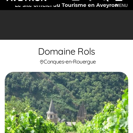
Le site officiel du Tourisme en Aveyron
MENU
Domaine Rols
Conques-en-Rouergue