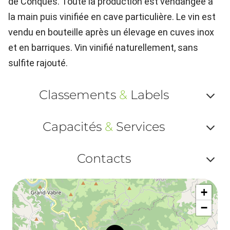
de Conques. Toute la production est vendangée à
la main puis vinifiée en cave particulière. Le vin est
vendu en bouteille après un élevage en cuves inox
et en barriques. Vin vinifié naturellement, sans
sulfite rajouté.
Classements
&
Labels
Af
Capacités
&
Services
ou
Af
ma
Contacts
ou
le
Af
ma
la
+
ou
le
−
ma
la