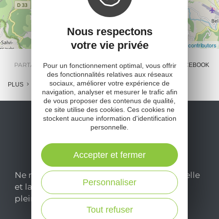
Nous respectons
votre vie privée
Leaflet
| Map data ©
OpenStreetMap contributors
PARTAGER :
Pour un fonctionnement optimal, vous offrir
E-MAIL
MESSENGER
FACEBOOK
des fonctionnalités relatives aux réseaux
sociaux, améliorer votre expérience de
PLUS
navigation, analyser et mesurer le trafic afin
de vous proposer des contenus de qualité,
ce site utilise des cookies. Ces cookies ne
stockent aucune information d'identification
personnelle.
Accepter et fermer
Ne manquez pas notre newsletter mensuelle
Personnaliser
et laissez-vous inspirer pour profiter
pleinement de votre séjour en Aveyron.
Tout refuser