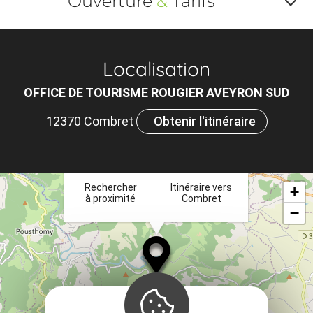
Ouverture
&
Tarifs
Af
o
Localisation
m
OFFICE DE TOURISME ROUGIER AVEYRON SUD
le
12370 Combret
Obtenir l'itinéraire
ou
×
et
ta
Rechercher
Itinéraire vers
+
à proximité
Combret
−