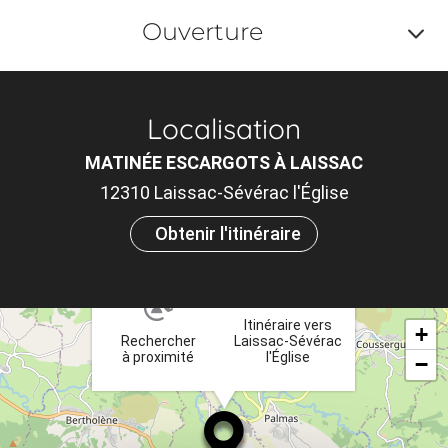
Ouverture
Af
o
Localisation
m
MATINÉE ESCARGOTS À LAISSAC
le
12310 Laissac-Sévérac l'Église
ou
Obtenir l'itinéraire
et
×
ta
Itinéraire vers
+
Rechercher
Laissac-Sévérac
à proximité
l'Église
−