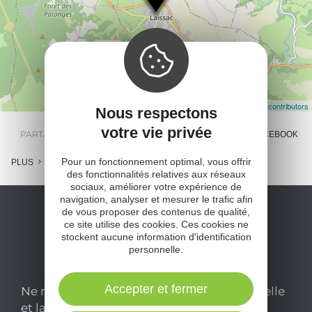
Leaflet
| Map data ©
OpenStreetMap contributors
Nous respectons
votre vie privée
PARTAGER :
E-MAIL
MESSENGER
FACEBOOK
Pour un fonctionnement optimal, vous offrir
PLUS
des fonctionnalités relatives aux réseaux
sociaux, améliorer votre expérience de
navigation, analyser et mesurer le trafic afin
de vous proposer des contenus de qualité,
ce site utilise des cookies. Ces cookies ne
stockent aucune information d'identification
personnelle.
Accepter et fermer
Ne manquez pas notre newsletter mensuelle
et laissez-vous inspirer pour profiter