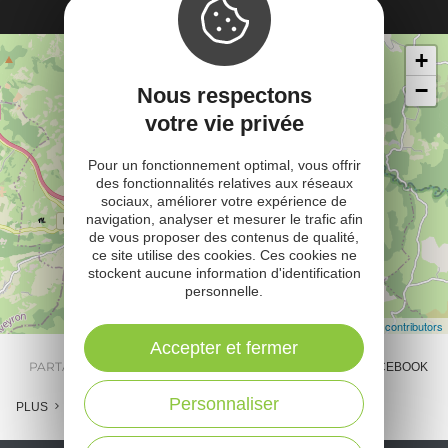
Rechercher
Itinéraire vers
+
à proximité
La Couvertoirade
−
Nous respectons
votre vie privée
Pour un fonctionnement optimal, vous offrir
des fonctionnalités relatives aux réseaux
sociaux, améliorer votre expérience de
navigation, analyser et mesurer le trafic afin
de vous proposer des contenus de qualité,
ce site utilise des cookies. Ces cookies ne
stockent aucune information d'identification
personnelle.
Leaflet
| Map data ©
OpenStreetMap contributors
Accepter et fermer
PARTAGER :
E-MAIL
MESSENGER
FACEBOOK
Personnaliser
PLUS