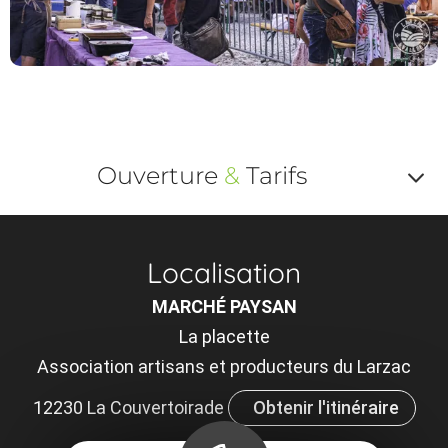
Ouverture
&
Tarifs
Af
o
Localisation
m
MARCHÉ PAYSAN
le
La placette
ou
Association artisans et producteurs du Larzac
et
12230 La Couvertoirade
Obtenir l'itinéraire
ta
×