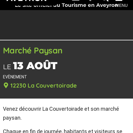
Le site officiel du Tourisme en Aveyron
MENU
Marché Paysan
13 AOÛT
LE
EVÈNEMENT
12230 La Couvertoirade
Venez découvrir La Couvertoirade et son marché
paysan.
Chaque en fin de journée, habitants et visiteurs se