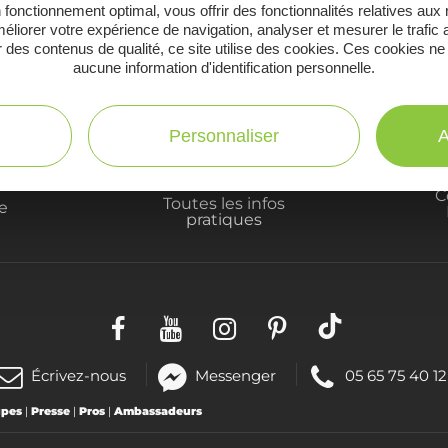
 fonctionnement optimal, vous offrir des fonctionnalités relatives aux
Ne manquez pas notre newsletter mensuelle e
éliorer votre expérience de navigation, analyser et mesurer le trafic 
 des contenus de qualité, ce site utilise des cookies. Ces cookies ne
inspirer pour profiter pleinement de votre séj
aucune information d'identification personnelle.
Personnaliser
A
C
Toutes les infos
te
pratiques
(nouvelle
Téléphoner
Écrivez-nous
Messenger
05 65 75 40 12
fenêtre)
au
upes
|
Presse
|
Pros
|
Ambassadeurs
: