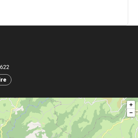
.7622
ire
+
−