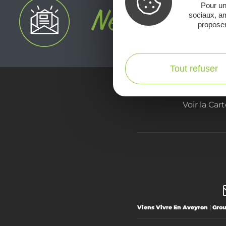
Pour un
sociaux, am
proposer
Tout refuser
Voir la Car
Viens Vivre En Aveyron
|
Gro