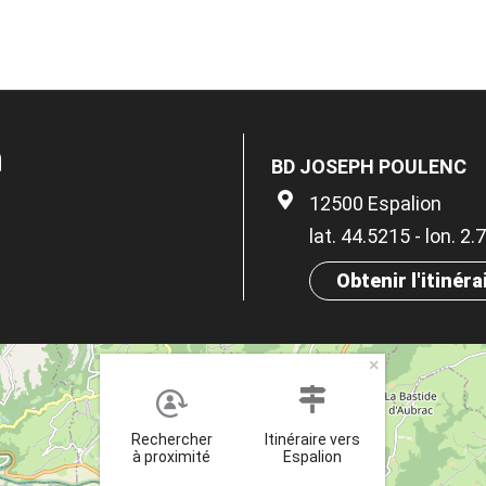
n
BD JOSEPH POULENC
12500 Espalion
lat. 44.5215 - lon. 2
Obtenir l'itinéra
×
Rechercher
Itinéraire vers
à proximité
Espalion