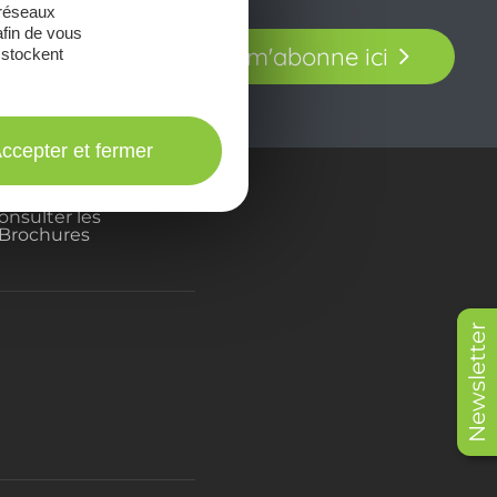
 réseaux
t laissez-vous
afin de vous
Je m'abonne ici
 stockent
our en Aveyron.
ccepter et fermer
onsulter les
Brochures
Newsletter