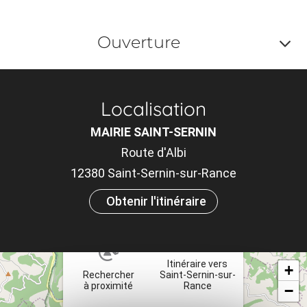
Ouverture
Af
o
Localisation
m
MAIRIE SAINT-SERNIN
le
Route d'Albi
ou
12380 Saint-Sernin-sur-Rance
et
Obtenir l'itinéraire
×
ta
Itinéraire vers
+
Rechercher
Saint-Sernin-sur-
à proximité
Rance
−