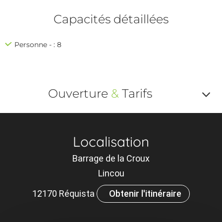
Capacités détaillées
Personne - : 8
Ouverture
&
Tarifs
Af
o
Localisation
m
Barrage de la Croux
le
Lincou
ou
12170 Réquista
Obtenir l'itinéraire
et
×