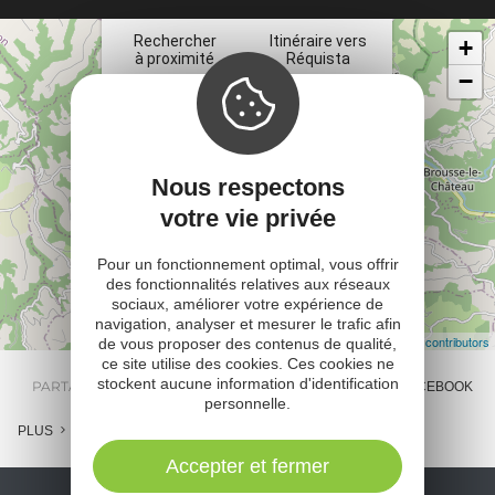
ta
Rechercher
Itinéraire vers
+
à proximité
Réquista
−
Nous respectons
votre vie privée
Pour un fonctionnement optimal, vous offrir
des fonctionnalités relatives aux réseaux
sociaux, améliorer votre expérience de
navigation, analyser et mesurer le trafic afin
Leaflet
| Map data ©
OpenStreetMap contributors
de vous proposer des contenus de qualité,
ce site utilise des cookies. Ces cookies ne
stockent aucune information d'identification
PARTAGER :
E-MAIL
MESSENGER
FACEBOOK
personnelle.
PLUS
Accepter et fermer