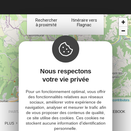
et
×
ta
Rechercher
Itinéraire vers
+
à proximité
Flagnac
−
Nous respectons
votre vie privée
Pour un fonctionnement optimal, vous offrir
des fonctionnalités relatives aux réseaux
Leaflet
| Map data ©
OpenStreetMap contributors
sociaux, améliorer votre expérience de
navigation, analyser et mesurer le trafic afin
PARTAGER :
E-MAIL
MESSENGER
FACEBOOK
de vous proposer des contenus de qualité,
ce site utilise des cookies. Ces cookies ne
stockent aucune information d'identification
PLUS
personnelle.