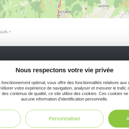
PLUS
Ne manquez pas notre newsletter mensuelle e
Nous respectons votre vie privée
inspirer pour profiter pleinement de votre séj
 fonctionnement optimal, vous offrir des fonctionnalités relatives aux
éliorer votre expérience de navigation, analyser et mesurer le trafic 
 des contenus de qualité, ce site utilise des cookies. Ces cookies ne
aucune information d'identification personnelle.
C
Toutes les infos
Personnaliser
A
te
pratiques