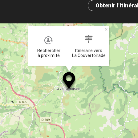
Obtenir l'itinéra
×
Rechercher
Itinéraire vers
à proximité
La Couvertoirade