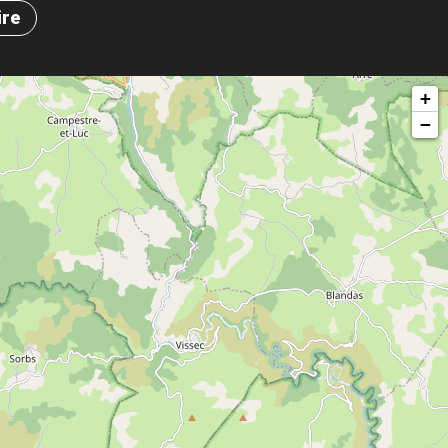
ire
+
−