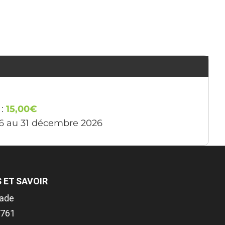
 :
15,00€
26 au 31 décembre 2026
 ET SAVOIR
rade
31761