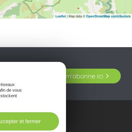
| Map data ©
Leaflet
OpenStreetMap contributors
t laissez-vous
Je m'abonne ici
our en Aveyron.
 réseaux
afin de vous
 stockent
onsulter les
ccepter et fermer
Brochures