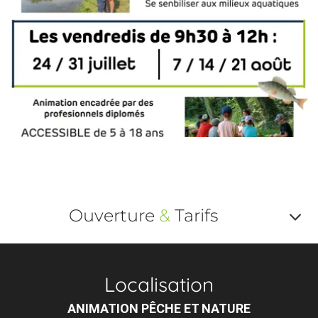
Ouverture
&
Tarifs
Af
o
Localisation
m
ANIMATION PÊCHE ET NATURE