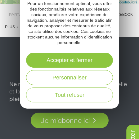
Leaflet
| Map data ©
OpenStreetMap contributors
Pour un fonctionnement optimal, vous offrir
des fonctionnalités relatives aux réseaux
PARTAGER :
sociaux, améliorer votre expérience de
E-MAIL
MESSENGER
FACEBOOK
navigation, analyser et mesurer le trafic afin
de vous proposer des contenus de qualité,
PLUS
ce site utilise des cookies. Ces cookies ne
stockent aucune information d'identification
personnelle.
Accepter et fermer
Personnaliser
Ne manquez pas notre newsletter mensuelle
et laissez-vous inspirer pour profiter
Tout refuser
pleinement de votre séjour en Aveyron.
Je m'abonne ici