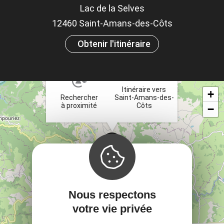
le
Lac de la Selves
ou
12460 Saint-Amans-des-Côts
et
Obtenir l'itinéraire
×
ta
Itinéraire vers
+
Rechercher
Saint-Amans-des-
à proximité
Côts
−
Nous respectons
votre vie privée