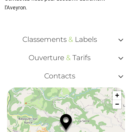
l’Aveyron.
Classements
&
Labels
Af
Ouverture
&
Tarifs
ou
Af
ma
Contacts
ou
le
Af
ma
la
+
ou
le
−
ma
ou
le
et