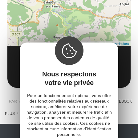
co
tar
Leaflet
| Map data ©
OpenStreetMap contributors
LE PETIT MARCHEUR
Camp Grand
Nous respectons
12380 La Serre
Obtenir l'itinéraire
votre vie privée
Pour un fonctionnement optimal, vous offrir
des fonctionnalités relatives aux réseaux
PARTAGER :
E-MAIL
MESSENGER
FACEBOOK
sociaux, améliorer votre expérience de
navigation, analyser et mesurer le trafic afin
PLUS
de vous proposer des contenus de qualité,
ce site utilise des cookies. Ces cookies ne
stockent aucune information d'identification
personnelle.