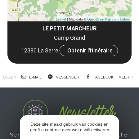
Leaflet
| Map data ©
OpenStreetMap contributors
LE PETIT MARCHEUR
Camp Grand
12380 La Serre
Obtenir l'itinéraire
DELEN :
E-MAIL
MESSENGER
FACEBOOK
MEER
Deze site maakt gebruik van cookies en
geeft u controle over wat u wilt activeren
Ne manquez pas notre newsletter mensuelle