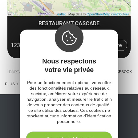
Leaflet
| Map data ©
OpenStreetMap contributors
RESTAURANT CASCADE
26 Cour de la Filature
12330 Salles-la-Source
Obtenir l'itinéraire
Nous respectons
votre vie privée
PARTAGER :
E-MAIL
MESSENGER
FACEBOOK
Pour un fonctionnement optimal, vous offrir
PLUS
des fonctionnalités relatives aux réseaux
sociaux, améliorer votre expérience de
navigation, analyser et mesurer le trafic afin
de vous proposer des contenus de qualité,
ce site utilise des cookies. Ces cookies ne
stockent aucune information d'identification
personnelle.