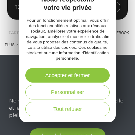
12410 Salles-Curan
Obtenir l'itinéraire
votre vie privée
Pour un fonctionnement optimal, vous offrir
des fonctionnalités relatives aux réseaux
sociaux, améliorer votre expérience de
PARTAGER :
E-MAIL
MESSENGER
FACEBOOK
navigation, analyser et mesurer le trafic afin
de vous proposer des contenus de qualité,
PLUS
ce site utilise des cookies. Ces cookies ne
stockent aucune information d'identification
personnelle.
Accepter et fermer
Personnaliser
Ne manquez pas notre newsletter mensuelle
et laissez-vous inspirer pour profiter
Tout refuser
pleinement de votre séjour en Aveyron.