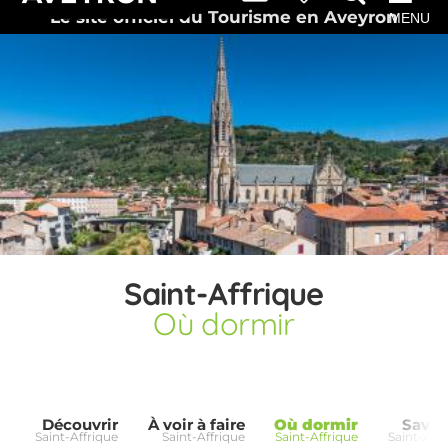
Le site officiel du Tourisme en Aveyron
MENU
Saint-Affrique
Où dormir
Découvrir
À voir à faire
Où dormir
Savou
Saint-Affrique
Saint-Affrique
Saint-Affrique
Saint-Affr