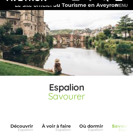
Le site officiel du Tourisme en Aveyron
MENU
Espalion
Savourer
Découvrir
À voir à faire
Où dormir
Savoure
Espalion
Espalion
Espalion
Espalio