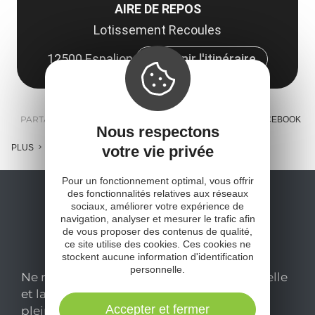
AIRE DE REPOS
Lotissement Recoules
12500 Espalion
Obtenir l'itinéraire
PARTAGER :
E-MAIL
MESSENGER
FACEBOOK
Nous respectons
votre vie privée
PLUS
Pour un fonctionnement optimal, vous offrir
des fonctionnalités relatives aux réseaux
sociaux, améliorer votre expérience de
navigation, analyser et mesurer le trafic afin
de vous proposer des contenus de qualité,
ce site utilise des cookies. Ces cookies ne
stockent aucune information d'identification
personnelle.
Ne manquez pas notre newsletter mensuelle
et laissez-vous inspirer pour profiter
Accepter et fermer
pleinement de votre séjour en Aveyron.