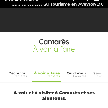
Le site officiel du Tourisme en Aveyron
MENU
Camarès
À voir à faire
Découvrir
À voir à faire
Où dormir
Savoure
Camarès
Camarès
Camarès
Camar
A voir et à visiter à Camarès et ses
alentours.