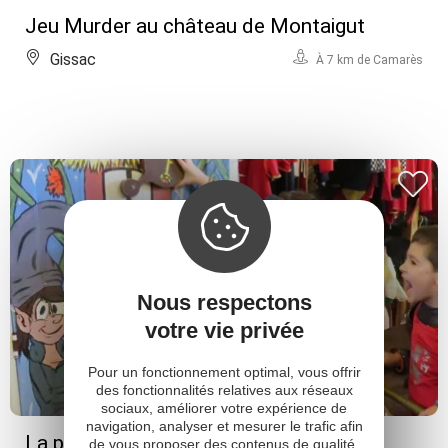
Jeu Murder au château de Montaigut
Gissac
À 7 km de Camarès
Nous respectons
votre vie privée
Pour un fonctionnement optimal, vous offrir
des fonctionnalités relatives aux réseaux
sociaux, améliorer votre expérience de
navigation, analyser et mesurer le trafic afin
La porte enchantée au Château de
de vous proposer des contenus de qualité,