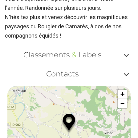
l'année. Randonnée sur plusieurs jours.
N'hésitez plus et venez découvrir les magnifiques
paysages du Rougier de Camarès, à dos de nos
compagnons équidés !
Classements
&
Labels
Af
Contacts
ou
Af
ma
+
ou
le
−
ma
la
le
co