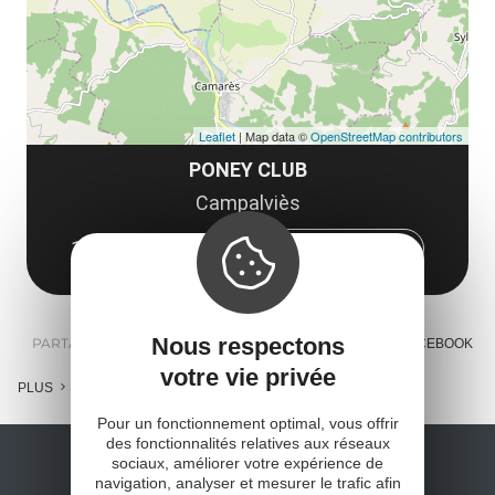
Leaflet
| Map data ©
OpenStreetMap contributors
PONEY CLUB
Campalviès
12360 Camarès
Obtenir l'itinéraire
Nous respectons
PARTAGER :
E-MAIL
MESSENGER
FACEBOOK
votre vie privée
PLUS
Pour un fonctionnement optimal, vous offrir
des fonctionnalités relatives aux réseaux
sociaux, améliorer votre expérience de
navigation, analyser et mesurer le trafic afin