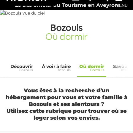
Le site officiel du Tourisme en Aveyron
MENU
Bozouls
Où dormir
Découvrir
À voir à faire
Où dormir
Savoure
Bozouls
Bozouls
Bozouls
Bozoul
Vous êtes à la recherche d’un
hébergement pour vous et votre famille à
Bozouls et ses alentours ?
Utilisez cette rubrique pour trouver où se
loger selon vos envies.