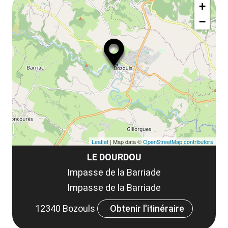
ma
la
+
ou
le
−
ma
la
le
co
Leaflet
| Map data ©
OpenStreetMap contributors
LE DOURDOU
Impasse de la Barriade
Impasse de la Barriade
12340 Bozouls
Obtenir l'itinéraire