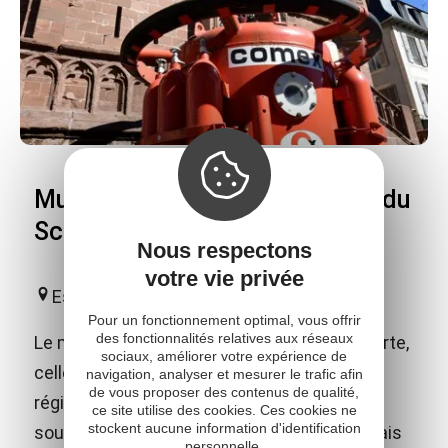
Musée Joseph Vaylet - Musée du
Scaphandre
Nous respectons
votre vie privée
Espalion
Pour un fonctionnement optimal, vous offrir
des fonctionnalités relatives aux réseaux
Le musée vous invite à une double découverte,
sociaux, améliorer votre expérience de
celle des arts et traditions populaires de la
navigation, analyser et mesurer le trafic afin
de vous proposer des contenus de qualité,
région et celle de l'histoire de l'exploration
ce site utilise des cookies. Ces cookies ne
stockent aucune information d'identification
sous-marine, en hommage aux 2 espalionnais
personnelle.