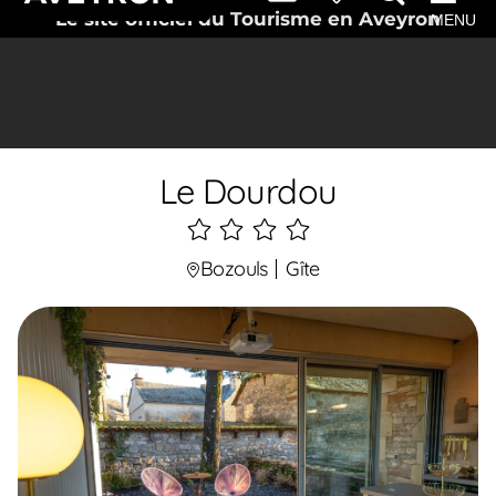
Le site officiel du Tourisme en Aveyron
MENU
Le Dourdou
4
étoiles
Bozouls
Gîte