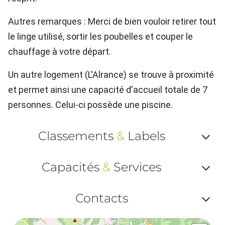
Autres remarques : Merci de bien vouloir retirer tout
le linge utilisé, sortir les poubelles et couper le
chauffage à votre départ.
Un autre logement (L'Alrance) se trouve à proximité
et permet ainsi une capacité d'accueil totale de 7
personnes. Celui-ci possède une piscine.
Classements
&
Labels
Af
Capacités
&
Services
ou
Af
ma
Contacts
ou
le
Af