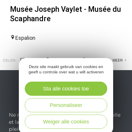
Musée Joseph Vaylet - Musée du
Scaphandre
Espalion
DELEN :
E-MAIL
MESSENGER
FACEBOOK
MEER
Deze site maakt gebruik van cookies en
geeft u controle over wat u wilt activeren
Sta alle cookies toe
Personaliseer
Ne manquez pas notre newsletter mensuelle
Weiger alle cookies
et laissez-vous inspirer pour profiter
pleinement de votre séjour en Aveyron.