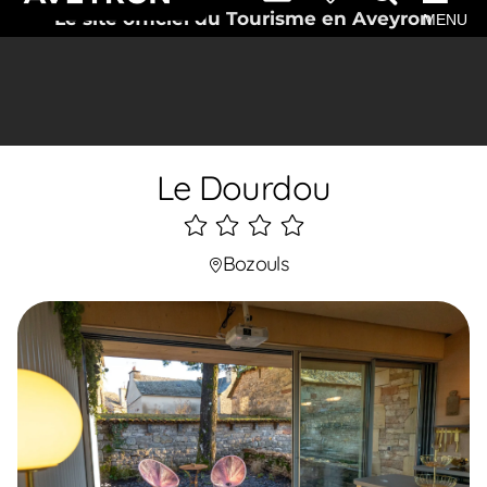
Le site officiel du Tourisme en Aveyron
MENU
Le Dourdou
4
étoiles
Bozouls