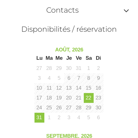
Af
ma
Contacts
ou
le
Af
ma
Disponibilités / réservation
la
ou
le
ma
la
AOÛT, 2026
le
Lu
Ma
Me
Je
Ve
Sa
Di
co
27
28
29
30
31
1
2
3
4
5
6
7
8
9
10
11
12
13
14
15
16
17
18
19
20
21
22
23
24
25
26
27
28
29
30
31
1
2
3
4
5
6
SEPTEMBRE, 2026