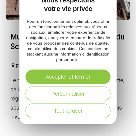
Nous respectons
votre vie privée
Pour un fonctionnement optimal, vous offrir
des fonctionnalités relatives aux réseaux
sociaux, améliorer votre expérience de
Musée Joseph Vaylet - Musée du
navigation, analyser et mesurer le trafic afin
de vous proposer des contenus de qualité,
Scaphandre
ce site utilise des cookies. Ces cookies ne
stockent aucune information d'identification
personnelle.
Espalion
Accepter et fermer
Le musée vous invite à une double découverte,
celle des arts et traditions populaires de la
Personnaliser
région et celle de l'histoire de l'exploration
sous-marine, en hommage aux 2 espalionnais
Tout refuser
inventeurs du scaphandre autonome.