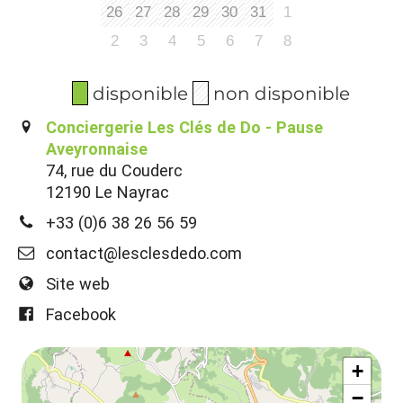
26
27
28
29
30
31
1
2
3
4
5
6
7
8
disponible
non disponible
Conciergerie Les Clés de Do - Pause
Aveyronnaise
74, rue du Couderc
12190 Le Nayrac
+33 (0)6 38 26 56 59
contact@lesclesdedo.com
Site web
Facebook
+
−