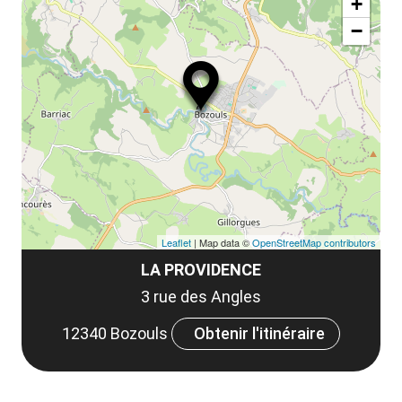
+
−
Leaflet
| Map data ©
OpenStreetMap contributors
LA PROVIDENCE
3 rue des Angles
12340 Bozouls
Obtenir l'itinéraire