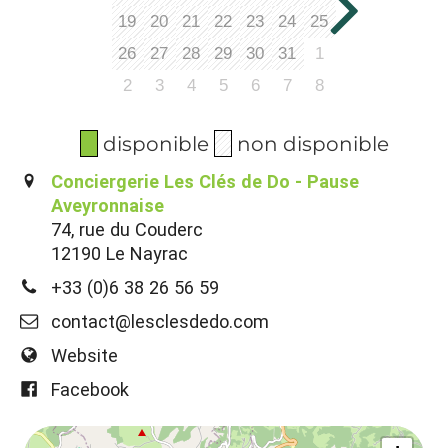
19
20
21
22
23
24
25
26
27
28
29
30
31
1
2
3
4
5
6
7
8
disponible
non disponible
Conciergerie Les Clés de Do - Pause
Aveyronnaise
74, rue du Couderc
12190 Le Nayrac
+33 (0)6 38 26 56 59
contact@lesclesdedo.com
Website
Facebook