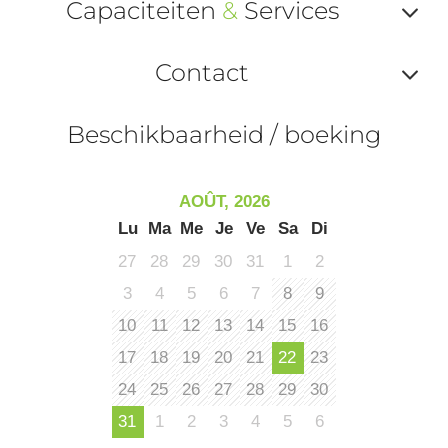
Capaciteiten
&
Services
ou
Af
ma
Contact
ou
le
Af
ma
Beschikbaarheid / boeking
la
ou
le
ma
la
AOÛT, 2026
le
Lu
Ma
Me
Je
Ve
Sa
Di
co
27
28
29
30
31
1
2
3
4
5
6
7
8
9
10
11
12
13
14
15
16
17
18
19
20
21
22
23
24
25
26
27
28
29
30
31
1
2
3
4
5
6