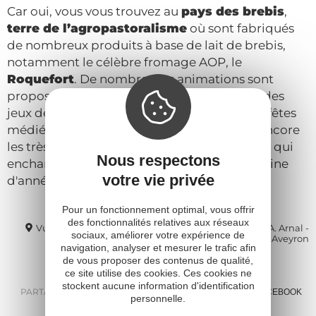
Car oui, vous vous trouvez au
pays des brebis
,
terre de l’agropastoralisme
où sont fabriqués
de nombreux produits à base de lait de brebis,
notamment le célèbre fromage AOP, le
Roquefort
. De nombreuses animations sont
proposées tout au long de l’année comme des
jeux de piste en famille, des visites guidées, fêtes
médiévales ou pastorales, jeux anciens ou encore
les très célèbres “
Mascarades médiévales
” qui
Nous respectons
enchantent petits et grands depuis une dizaine
votre vie privée
d'années.
Pour un fonctionnement optimal, vous offrir
des fonctionnalités relatives aux réseaux
Vue sur le Moulin du Rédounel La Couvertoirade ©A. Arnal -
sociaux, améliorer votre expérience de
Tourisme Aveyron
navigation, analyser et mesurer le trafic afin
de vous proposer des contenus de qualité,
ce site utilise des cookies. Ces cookies ne
stockent aucune information d'identification
PARTAGER :
E-MAIL
MESSENGER
FACEBOOK
personnelle.