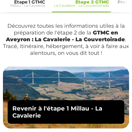
Étape 1 GTMC
Étape 2 GTMC
Prest
Millau - La Cavalerie
La Cavalerie - La Couvertoirade
Découvrez toutes les informations utiles à la
préparation de l'étape 2 de la
GTMC en
Aveyron : La Cavalerie - La Couvertoirade
.
Tracé, itinéraire, hébergement, à voir à faire aux
alentours, on vous dit tout !
Revenir à l'étape 1 Millau - La
Cavalerie