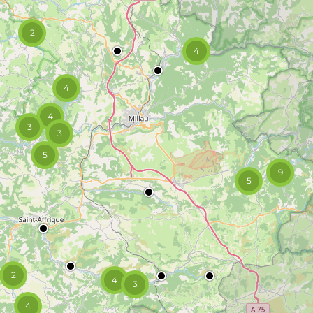
2
4
4
4
3
3
5
9
5
2
4
3
4