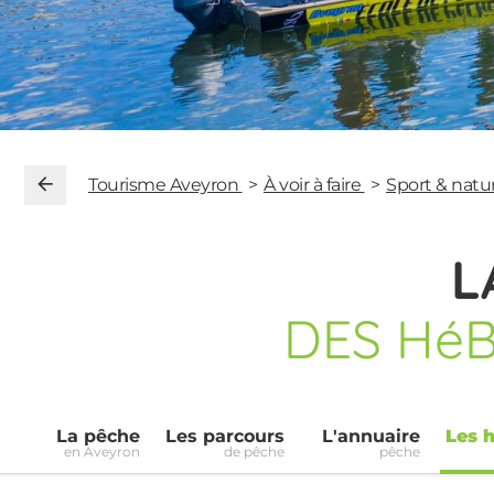
Tourisme Aveyron
À voir à faire
Sport & natu
L
DES Hé
La pêche
Les parcours
L'annuaire
Les 
en Aveyron
de pêche
pêche