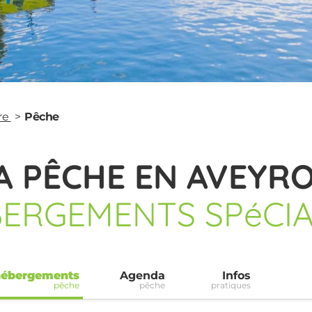
re
Pêche
A PÊCHE EN AVEYR
BERGEMENTS SPéCIA
hébergements
Agenda
Infos
pêche
pêche
pratiques