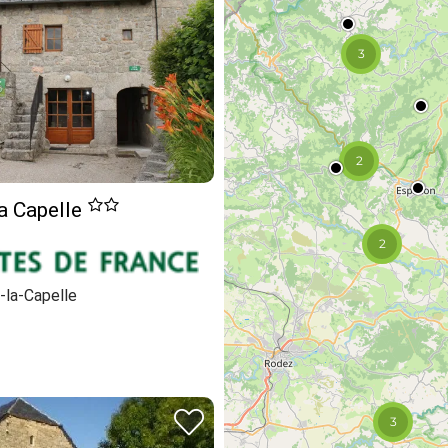
3
2
a Capelle
2
-la-Capelle
3