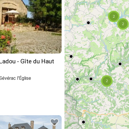
2
2
Ladou - Gîte du Haut
évérac l'Église
2