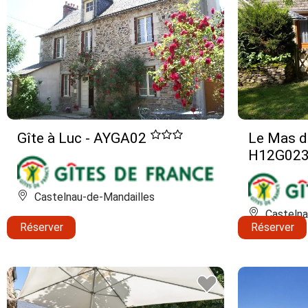
Gîte à Luc - AYGA02
Le Mas d
H12G02
Castelnau-de-Mandailles
Castelna
Réserver
Réserver