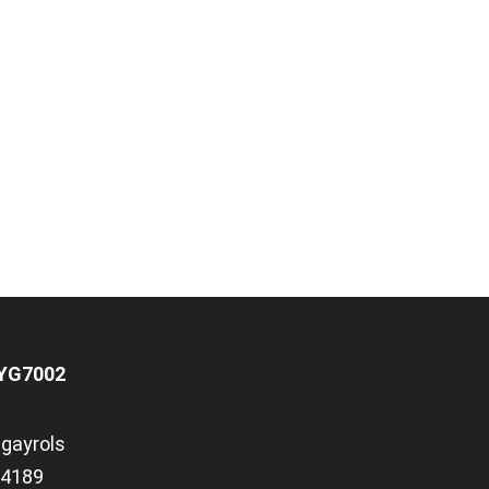
AYG7002
gayrols
.94189