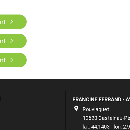
nt
nt
nt
n
FRANCINE FERRAND - 
Rouviaguet
12620 Castelnau-Pé
lat. 44.1403 - lon. 2