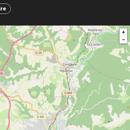
ire
+
−