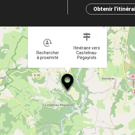
Obtenir l'itinéra
×
Itinéraire vers
Rechercher
Castelnau-
à proximité
Pégayrols