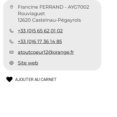
r
Francine FERRAND - AYG7002
Rouviaguet
12620 Castelnau-Pégayrols
+33 (0)5 65 62 01 02
+33 (0)6 17 36 14 85
t
atoutcoeur12@orange.fr
Site web
AJOUTER AU CARNET
e