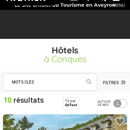
Le site officiel du Tourisme en Aveyron
MENU
Hôtels
à Conques
MOTS CLÉS
FILTRES
10
résultats
Tri par
AUTOUR
défaut
DE MOI