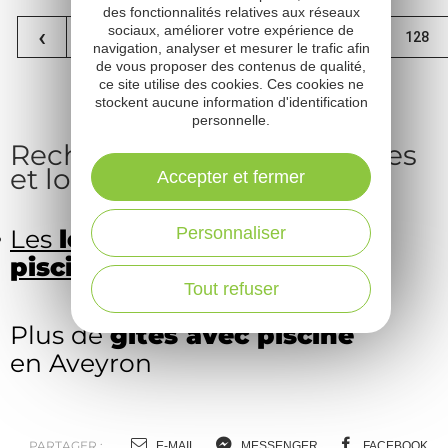
des fonctionnalités relatives aux réseaux
...
sociaux, améliorer votre expérience de
‹
1
124
125
126
127
128
navigation, analyser et mesurer le trafic afin
de vous proposer des contenus de qualité,
›
129
130
131
ce site utilise des cookies. Ces cookies ne
stockent aucune information d'identification
personnelle.
Recherches associées à gîtes
et locations
Accepter et fermer
Personnaliser
Les
locations vacance avec
piscine
en Aveyron
Tout refuser
Plus de
gîtes avec piscine
en Aveyron
PARTAGER :
E-MAIL
MESSENGER
FACEBOOK