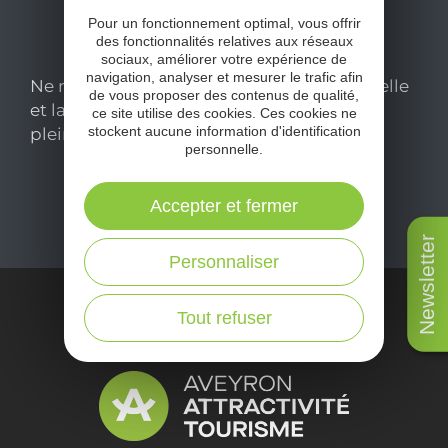
Pour un fonctionnement optimal, vous offrir
des fonctionnalités relatives aux réseaux
sociaux, améliorer votre expérience de
navigation, analyser et mesurer le trafic afin
Ne manquez pas notre newsletter mensuelle
de vous proposer des contenus de qualité,
et laissez-vous inspirer pour profiter
ce site utilise des cookies. Ces cookies ne
stockent aucune information d'identification
pleinement de votre séjour en Aveyron.
personnelle.
Je m'abonne ici
Accepter et fermer
Newsletter
Personnaliser
Tout refuser