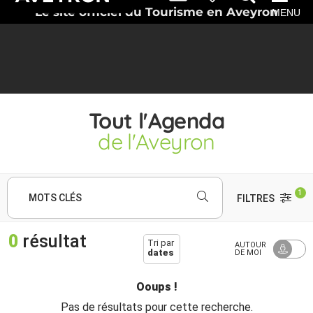
Le site officiel du Tourisme en Aveyron
MENU
Tout l'Agenda
de l'Aveyron
1
MOTS CLÉS
FILTRES
0
résultat
Tri par
AUTOUR
dates
DE MOI
Ooups !
Pas de résultats pour cette recherche.