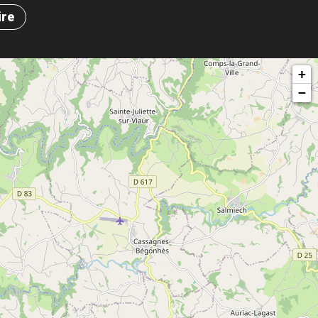
ire
+
−