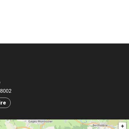
e
.58002
ire
+