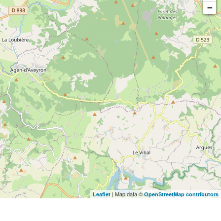
−
| Map data ©
Leaflet
OpenStreetMap contributors