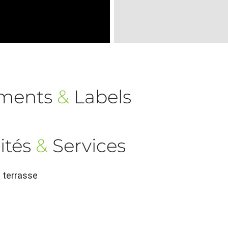
ements
&
Labels
ités
&
Services
n terrasse