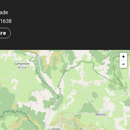
rade
.31638
ire
+
−