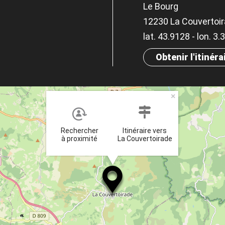
Le Bourg
12230 La Couvertoi
lat. 43.9128 - lon. 3
Obtenir l'itinéra
×
Rechercher
Itinéraire vers
à proximité
La Couvertoirade