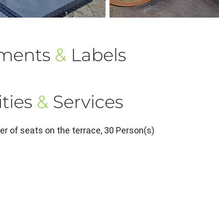
ements
&
Labels
ties
&
Services
 of seats on the terrace, 30 Person(s)