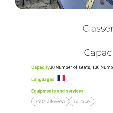
Class
Capaci
Capacity
30 Number of seats, 100 Number
Languages
:
Equipments and services
Pets allowed
Terrace