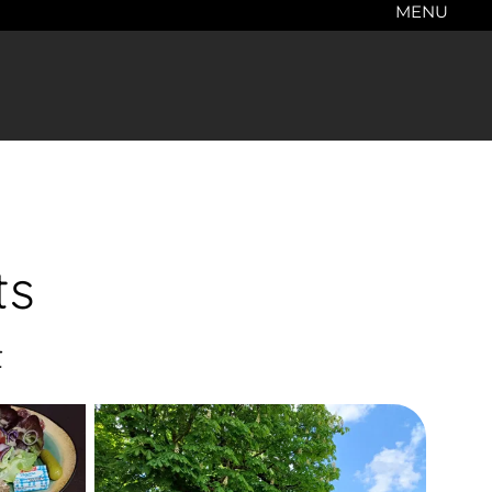
MENU
ts
t