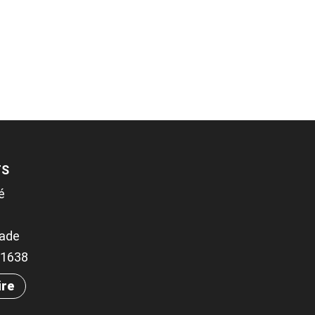
TS
é
rade
.31638
ire