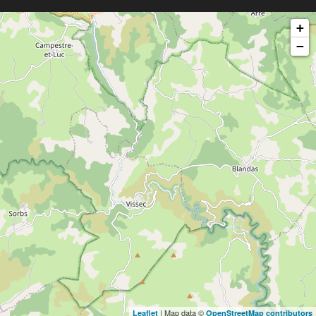
+
−
| Map data ©
Leaflet
OpenStreetMap contributors