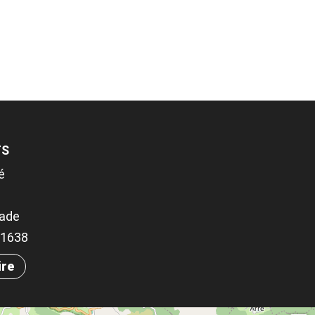
TS
é
rade
.31638
ire