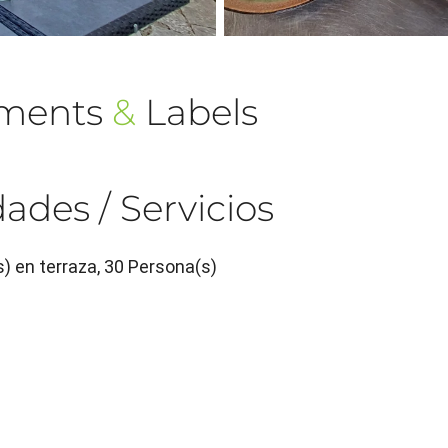
ements
&
Labels
ades / Servicios
s) en terraza, 30 Persona(s)