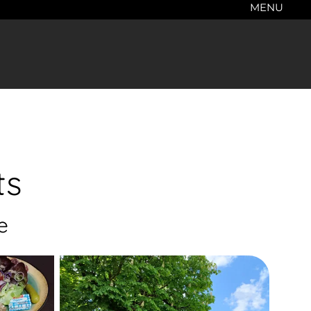
MENU
ts
e