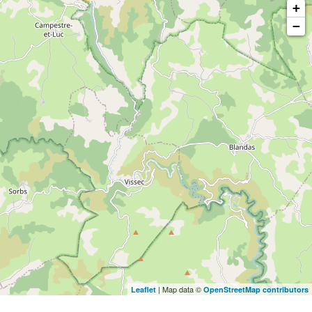
+
−
| Map data ©
Leaflet
OpenStreetMap contributors