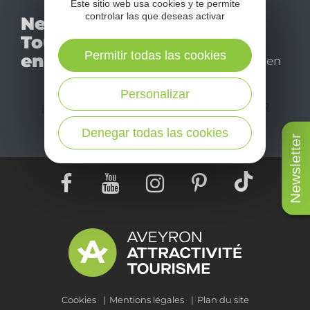
Este sitio web usa cookies y te permite
No se pierda nuestro
controlar las que deseas activar
Newsletter
mensual newsletter y
Tourismo
déjese inspirar para
Permitir todas las cookies
en Aveyron
disfrutar de su estancia en
el Aveyron.
Personalizar
¡SUSCRÍBASE A NUESTRO NEWSLETTER
AQUÍ!
Denegar todas las cookies
Newsletter
Cookies
Mentions légales
Plan du site