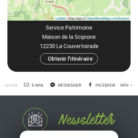
Leaflet
| Map data ©
OpenStreetMap contributors
Service Patrimoine
Maison de la Scipione
12230 La Couvertoirade
Obtenir l'itinéraire
SHARE :
E-MAIL
MESSENGER
FACEBOOK
MÁS