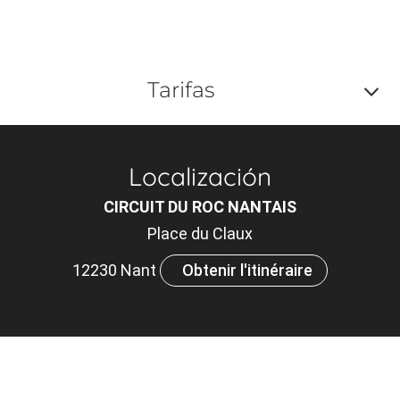
Tarifas
Af
o
Localización
m
CIRCUIT DU ROC NANTAIS
le
Place du Claux
ou
12230 Nant
Obtenir l'itinéraire
et
ta