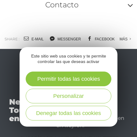
Contacto
A
o
m
SHARE :
E-MAIL
MESSENGER
FACEBOOK
MÁS
l
Este sitio web usa cookies y te permite
c
controlar las que deseas activar
Permitir todas las cookies
No se pierda nuestro
Personalizar
Newsletter
mensual newsletter y
Tourismo
déjese inspirar para
Denegar todas las cookies
en Aveyron
disfrutar de su estancia en
el Aveyron.