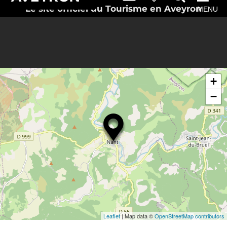
Le site officiel du Tourisme en Aveyron
MENU
+
−
Leaflet
| Map data ©
OpenStreetMap contributors