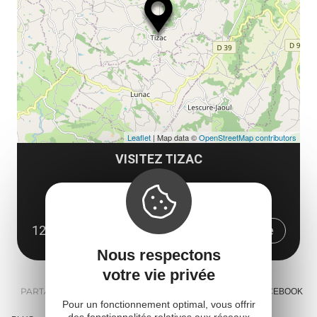
le
et
co
tar
Leaflet
| Map data ©
OpenStreetMap contributors
VISITEZ TIZAC
Tizac
Vabre Tizac
12200 Le Bas Ségala
Obtenir l'itinéraire
Nous respectons
votre vie privée
PARTAGER :
E-MAIL
MESSENGER
FACEBOOK
Pour un fonctionnement optimal, vous offrir
des fonctionnalités relatives aux réseaux