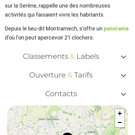
sur la Serène, rappelle une des nombreuses
activités qui faisaient vivre les habitants.
Depuis le lieu-dit Montramech, s'offre un
panorama
d'où l'on peut apercevoir 21 clochers.
Classements
&
Labels
Af
Ouverture
&
Tarifs
ou
Af
ma
Contacts
ou
le
Af
ma
la
+
ou
le
−
ma
ou