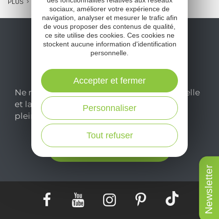
PLUS
sociaux, améliorer votre expérience de
navigation, analyser et mesurer le trafic afin
de vous proposer des contenus de qualité,
ce site utilise des cookies. Ces cookies ne
stockent aucune information d'identification
personnelle.
Accepter et fermer
Ne manquez pas notre newsletter mensuelle
et laissez-vous inspirer pour profiter
Personnaliser
pleinement de votre séjour en Aveyron.
Tout refuser
Je m'abonne ici
Newsletter