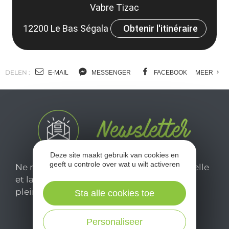
Vabre Tizac
12200 Le Bas Ségala
Obtenir l'itinéraire
DELEN :
E-MAIL
MESSENGER
FACEBOOK
MEER
Deze site maakt gebruik van cookies en
geeft u controle over wat u wilt activeren
Ne manquez pas notre newsletter mensuelle
et laissez-vous inspirer pour profiter
pleinement de votre séjour en Aveyron.
Sta alle cookies toe
Personaliseer
Je m'abonne ici