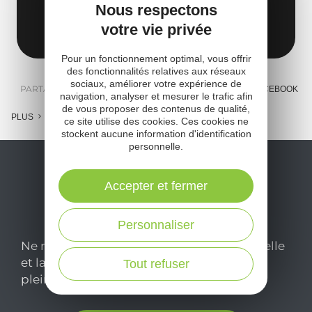
Eglise Notre-Dame
Nous respectons
votre vie privée
12160 Boussac
Obtenir l'itinéraire
Pour un fonctionnement optimal, vous offrir
des fonctionnalités relatives aux réseaux
sociaux, améliorer votre expérience de
PARTAGER :
E-MAIL
MESSENGER
FACEBOOK
navigation, analyser et mesurer le trafic afin
de vous proposer des contenus de qualité,
PLUS
ce site utilise des cookies. Ces cookies ne
stockent aucune information d'identification
personnelle.
Accepter et fermer
Personnaliser
Ne manquez pas notre newsletter mensuelle
et laissez-vous inspirer pour profiter
Tout refuser
pleinement de votre séjour en Aveyron.