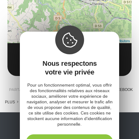
tar
Leaflet
| Map data ©
OpenStreetMap contributors
SITE DU FORT ET VIEIL AUBIN
12110 Aubin
Obtenir l'itinéraire
Nous respectons
votre vie privée
Pour un fonctionnement optimal, vous offrir
PARTAGER :
E-MAIL
MESSENGER
FACEBOOK
des fonctionnalités relatives aux réseaux
sociaux, améliorer votre expérience de
navigation, analyser et mesurer le trafic afin
PLUS
de vous proposer des contenus de qualité,
ce site utilise des cookies. Ces cookies ne
stockent aucune information d'identification
personnelle.