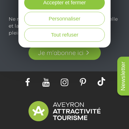
Accepter et fermer
Personnaliser
Ne manquez pas notre newsletter mensuelle
et laissez-vous inspirer pour profiter
pleinement de votre séjour en Aveyron.
Tout refuser
Je m'abonne ici
Newsletter