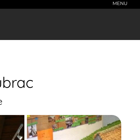
MENU
ubrac
e