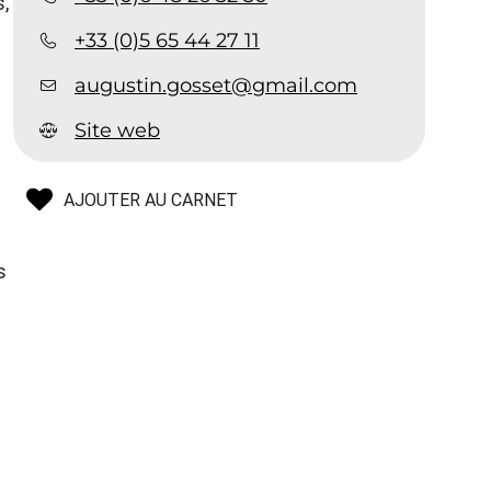
s,
+33 (0)5 65 44 27 11
augustin.gosset@gmail.com
Site web
AJOUTER AU CARNET
s