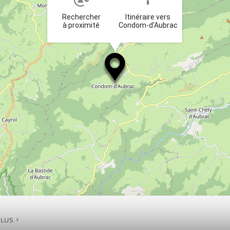
Rechercher
Itinéraire vers
à proximité
Condom-d'Aubrac
PLUS