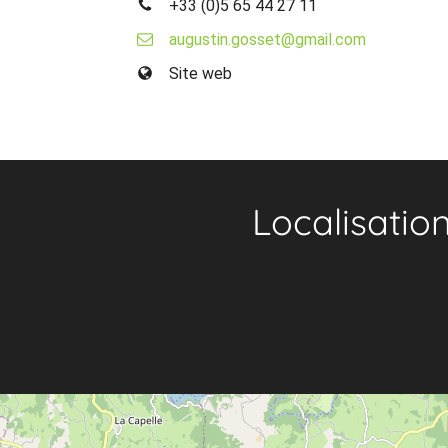
+33 (0)5 65 44 27 11
augustin.gosset@gmail.com
Site web
Localisatio