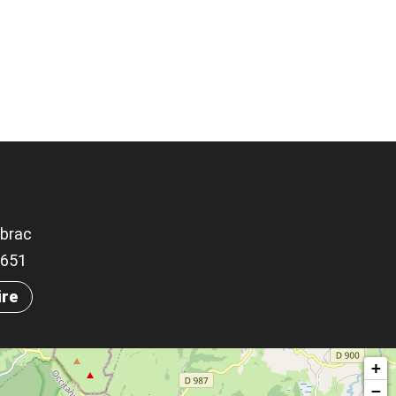
brac
.8651
ire
+
−