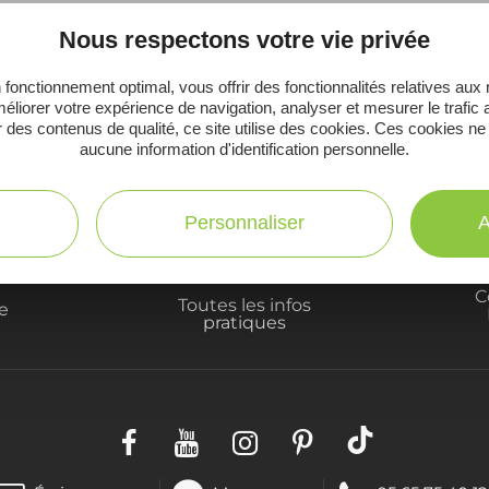
Nous respectons votre vie privée
 fonctionnement optimal, vous offrir des fonctionnalités relatives aux
éliorer votre expérience de navigation, analyser et mesurer le trafic 
Ne manquez pas notre newsletter mensuelle e
 des contenus de qualité, ce site utilise des cookies. Ces cookies ne
inspirer pour profiter pleinement de votre séj
aucune information d'identification personnelle.
Personnaliser
A
C
Toutes les infos
te
pratiques