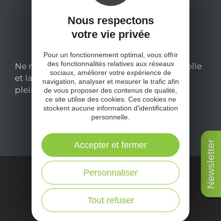
Nous respectons
votre vie privée
Pour un fonctionnement optimal, vous offrir
des fonctionnalités relatives aux réseaux
Ne manquez pas notre newsletter mensuelle
sociaux, améliorer votre expérience de
et laissez-vous inspirer pour profiter
navigation, analyser et mesurer le trafic afin
pleinement de votre séjour en Aveyron.
de vous proposer des contenus de qualité,
ce site utilise des cookies. Ces cookies ne
stockent aucune information d'identification
personnelle.
Je m'abonne ici
Newsletter
Accepter et fermer
Personnaliser
Tout refuser