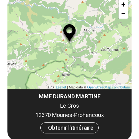
ma
la
+
ou
le
−
ma
la
le
co
Leaflet
| Map data ©
OpenStreetMap contributors
MME DURAND MARTINE
Le Cros
12370 Mounes-Prohencoux
Obtenir l'itinéraire