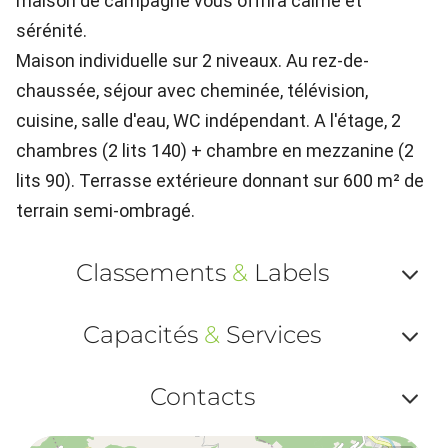
maison de campagne vous offrira calme et
sérénité.
Maison individuelle sur 2 niveaux. Au rez-de-
chaussée, séjour avec cheminée, télévision,
cuisine, salle d'eau, WC indépendant. A l'étage, 2
chambres (2 lits 140) + chambre en mezzanine (2
lits 90). Terrasse extérieure donnant sur 600 m² de
terrain semi-ombragé.
Classements
&
Labels
Af
Capacités
&
Services
ou
Af
ma
Contacts
ou
le
Af