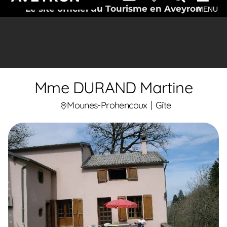
Le site officiel du Tourisme en Aveyron
MENU
Mme DURAND Martine
Mounes-Prohencoux
Gîte