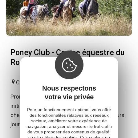
Poney Club - Centre équestre du
Rougier
Camarès
Nous respectons
votre vie privée
Promenade, baptême, enseignement et
initiation, cours d'équitation à poney et à
Pour un fonctionnement optimal, vous offrir
cheval toute l'année. Randonnée sur plusieurs
des fonctionnalités relatives aux réseaux
sociaux, améliorer votre expérience de
jours.
navigation, analyser et mesurer le trafic afin
de vous proposer des contenus de qualité,
ce site utilise des cookies. Ces cookies ne