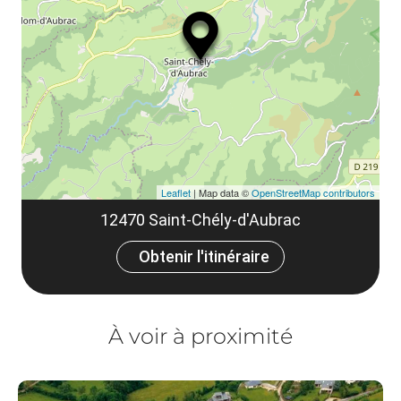
ma
ou
le
et
co
tar
Leaflet
| Map data ©
OpenStreetMap contributors
12470 Saint-Chély-d'Aubrac
Obtenir l'itinéraire
À voir à proximité