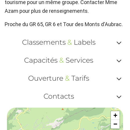
tourisme pour un même groupe. Contacter Mme
Azam pour plus de renseignements.
Proche du GR 65, GR 6 et Tour des Monts d'Aubrac.
Classements
&
Labels
Af
Capacités
&
Services
ou
Af
ma
Ouverture
&
Tarifs
ou
le
Af
ma
Contacts
la
ou
le
Af
ma
la
+
ou
le
−