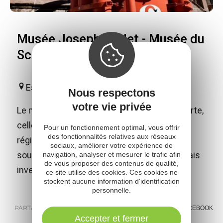
Musée Joseph Vaylet - Musée du
Scaphandre
Espalion
Nous respectons
votre vie privée
Le musée vous invite à une double découverte,
celle des arts et traditions populaires de la
Pour un fonctionnement optimal, vous offrir
des fonctionnalités relatives aux réseaux
région et celle de l'histoire de l'exploration
sociaux, améliorer votre expérience de
sous-marine, en hommage aux 2 espalionnais
navigation, analyser et mesurer le trafic afin
de vous proposer des contenus de qualité,
inventeurs du scaphandre autonome.
ce site utilise des cookies. Ces cookies ne
stockent aucune information d'identification
personnelle.
PARTAGER :
E-MAIL
MESSENGER
FACEBOOK
Accepter et fermer