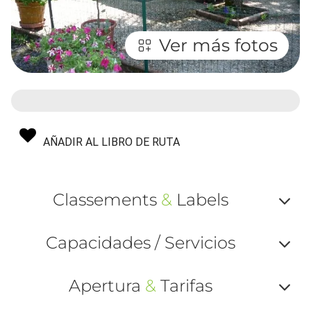
Ver más fotos
AÑADIR AL LIBRO DE RUTA
Classements
&
Labels
Af
Capacidades / Servicios
ou
Af
ma
Apertura
&
Tarifas
ou
le