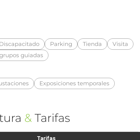
Discapacitado
Parking
Tienda
Visita
 grupos guiadas
staciones
Exposiciones temporales
tura
&
Tarifas
Tarifas