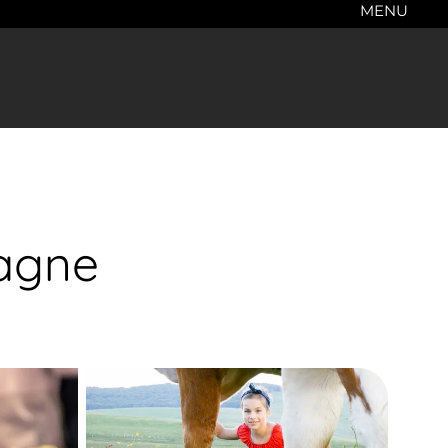
MENU
agne