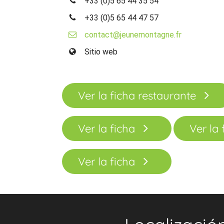
+33 (0)5 65 44 35 54
+33 (0)5 65 44 47 57
contact@jeunemontagne.fr
Sitio web
Ver la ficha restaurante
Ver la ficha
Ver la 
Ver la ficha