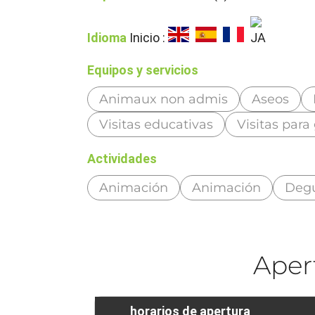
Idioma
Inicio :
Equipos y servicios
Animaux non admis
Aseos
Visitas educativas
Visitas para
Actividades
Animación
Animación
Degu
Aper
horarios de apertura