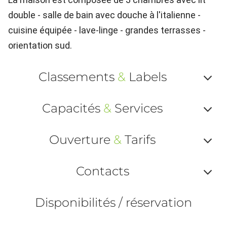
double - salle de bain avec douche à l'italienne -
cuisine équipée - lave-linge - grandes terrasses -
orientation sud.
Classements
&
Labels
Af
Capacités
&
Services
ou
Af
ma
Ouverture
&
Tarifs
ou
le
Af
ma
Contacts
la
ou
le
Af
ma
Disponibilités / réservation
la
ou
le