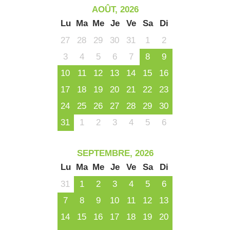
ma
ou
AOÛT, 2026
le
Lu
Ma
Me
Je
Ve
Sa
Di
et
co
27
28
29
30
31
1
2
tar
3
4
5
6
7
8
9
10
11
12
13
14
15
16
17
18
19
20
21
22
23
24
25
26
27
28
29
30
31
1
2
3
4
5
6
SEPTEMBRE, 2026
Lu
Ma
Me
Je
Ve
Sa
Di
31
1
2
3
4
5
6
7
8
9
10
11
12
13
14
15
16
17
18
19
20