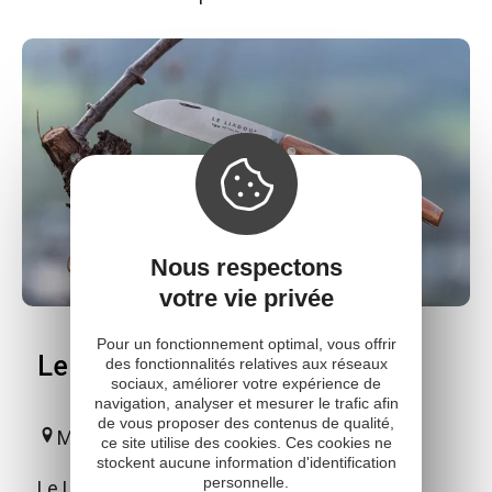
Nous respectons
votre vie privée
Pour un fonctionnement optimal, vous offrir
Le Liadou du Vallon
des fonctionnalités relatives aux réseaux
sociaux, améliorer votre expérience de
navigation, analyser et mesurer le trafic afin
de vous proposer des contenus de qualité,
Marcillac-Vallon
ce site utilise des cookies. Ces cookies ne
stockent aucune information d'identification
personnelle.
Le Liadou du Vallon est un authentique