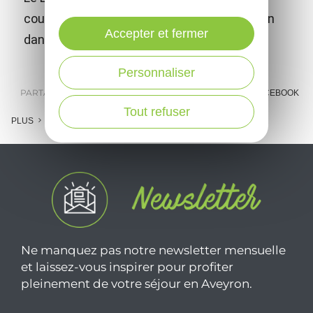
couteau de vigneron. Il est fabriqué à la main
Accepter et fermer
dans notre atelier de Marcillac.
Personnaliser
PARTAGER :
E-MAIL
MESSENGER
FACEBOOK
Tout refuser
PLUS
Ne manquez pas notre newsletter mensuelle
et laissez-vous inspirer pour profiter
pleinement de votre séjour en Aveyron.