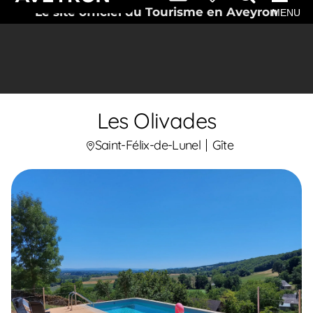
Le site officiel du Tourisme en Aveyron
MENU
Les Olivades
Saint-Félix-de-Lunel
Gîte