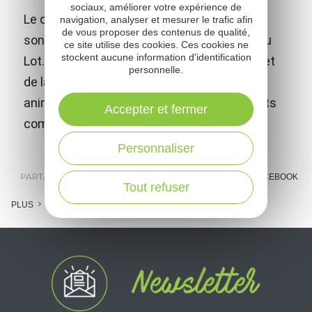
sociaux, améliorer votre expérience de
Le château fort de Calmont d'Olt domine de
navigation, analyser et mesurer le trafic afin
de vous proposer des contenus de qualité,
son sommet la ville d'Espalion et la vallée du
ce site utilise des cookies. Ces cookies ne
stockent aucune information d'identification
Lot. En plus des nombreux jeux médiévaux et
personnelle.
de la visite libre, le château propose des
animations et spectacles adaptés aux petits
Accepter et fermer
comme aux grands !
Personnaliser
PARTAGER :
E-MAIL
MESSENGER
FACEBOOK
Tout refuser
PLUS