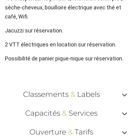
sèche-cheveux, bouilloire électrique avec thé et
café, Wifi.
Jacuzzi sur réservation.
2 VTT électriques en location sur réservation.
Possibilité de panier pique-nique sur réservation.
Classements
&
Labels
Af
Capacités
&
Services
ou
Af
ma
Ouverture
&
Tarifs