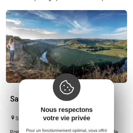
Saut de la Mounine
Nous respectons
votre vie privée
Saujac
Pour un fonctionnement optimal, vous offrir
Point de vue sur la vallée du Lot. Le Saut de la