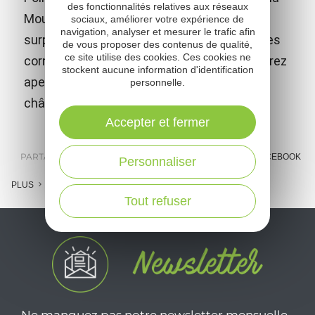
des fonctionnalités relatives aux réseaux
Mounine est le belvédère du Causse,
sociaux, améliorer votre expérience de
navigation, analyser et mesurer le trafic afin
surplombant de 150m la plaine alluviale et les
de vous proposer des contenus de qualité,
ce site utilise des cookies. Ces cookies ne
corniches du Causse de Gréalou. Vous pourrez
stockent aucune information d'identification
apercevoir le village de Montbrun et son
personnelle.
château face au point de vue.
Accepter et fermer
PARTAGER :
E-MAIL
MESSENGER
FACEBOOK
Personnaliser
PLUS
Tout refuser